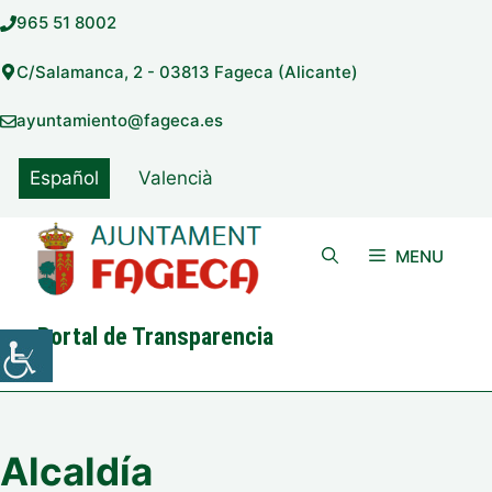
Saltar
965 51 8002
al
contenido
C/Salamanca, 2 - 03813 Fageca (Alicante)
ayuntamiento@fageca.es
Español
Valencià
MENU
Portal de Transparencia
Alcaldía