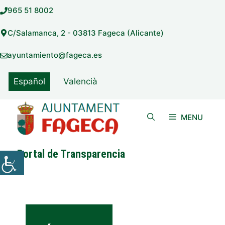
Saltar
965 51 8002
al
contenido
C/Salamanca, 2 - 03813 Fageca (Alicante)
ayuntamiento@fageca.es
Español
Valencià
MENU
Portal de Transparencia