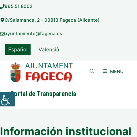
Saltar
965 51 8002
al
contenido
C/Salamanca, 2 - 03813 Fageca (Alicante)
ayuntamiento@fageca.es
Español
Valencià
MENU
Portal de Transparencia
Información institucional