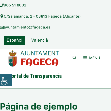
Saltar
965 51 8002
al
contenido
C/Salamanca, 2 - 03813 Fageca (Alicante)
ayuntamiento@fageca.es
Español
Valencià
MENU
Portal de Transparencia
Página de ejemplo