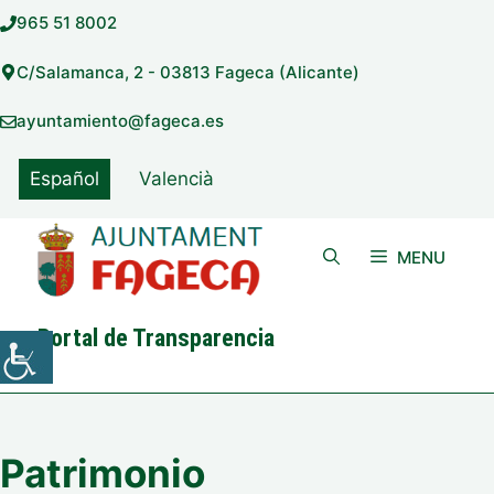
Saltar
965 51 8002
al
contenido
C/Salamanca, 2 - 03813 Fageca (Alicante)
ayuntamiento@fageca.es
Español
Valencià
MENU
Portal de Transparencia
Patrimonio