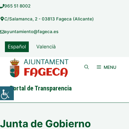
Saltar
965 51 8002
al
contenido
C/Salamanca, 2 - 03813 Fageca (Alicante)
ayuntamiento@fageca.es
Español
Valencià
MENU
Portal de Transparencia
Junta de Gobierno