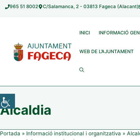
Vés
965 51 8002
C/Salamanca, 2 - 03813 Fageca (Alacant)
al
contingut
INICI
INFORMACIÓ GEN
WEB DE L’AJUNTAMENT
Alcaldia
Portada
»
Informació institucional i organitzativa
»
Alcal