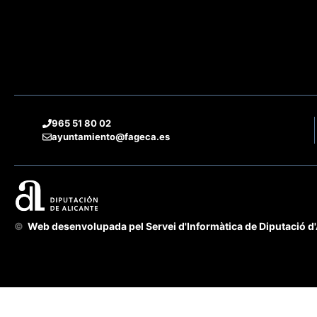
965 51 80 02
ayuntamiento@fageca.es
©
Web desenvolupada pel Servei d'Informàtica de Diputació d