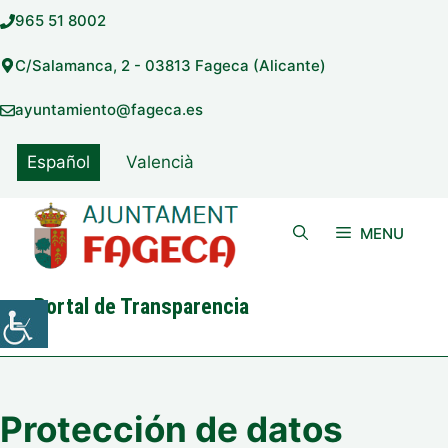
Saltar
965 51 8002
al
contenido
C/Salamanca, 2 - 03813 Fageca (Alicante)
ayuntamiento@fageca.es
Español
Valencià
MENU
Portal de Transparencia
Protección de datos