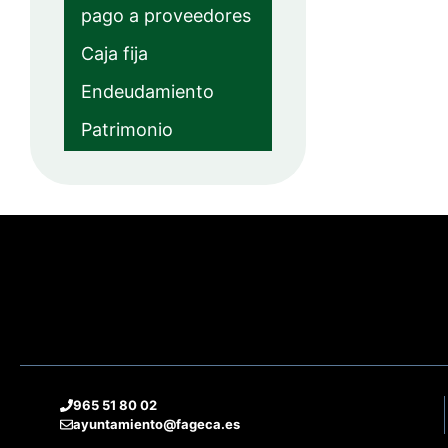
pago a proveedores
Caja fija
Endeudamiento
Patrimonio
965 51 80 02
ayuntamiento@fageca.es