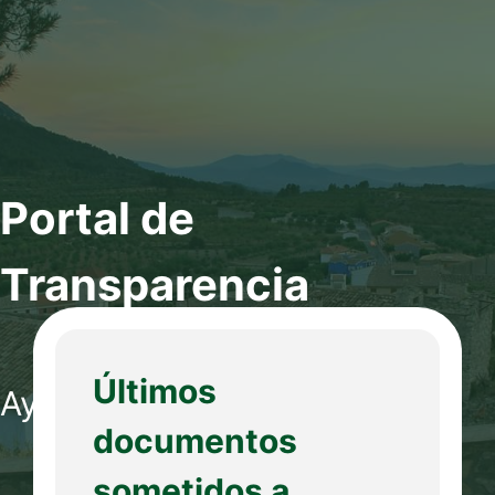
Portal de
Transparencia
Últimos
Ayuntamiento de
Fageca
documentos
sometidos a