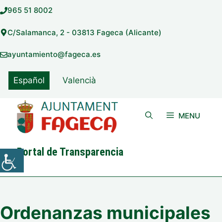
Saltar
965 51 8002
al
contenido
C/Salamanca, 2 - 03813 Fageca (Alicante)
ayuntamiento@fageca.es
Español
Valencià
MENU
Portal de Transparencia
Ordenanzas municipales