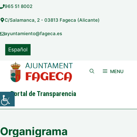
Saltar
965 51 8002
al
contenido
C/Salamanca, 2 - 03813 Fageca (Alicante)
ayuntamiento@fageca.es
Español
MENU
Portal de Transparencia
Organigrama