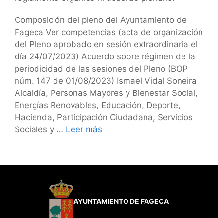
Composición del pleno del Ayuntamiento de
Fageca Ver competencias (acta de organización
del Pleno aprobado en sesión extraordinaria el
día 24/07/2023) Acuerdo sobre régimen de la
periodicidad de las sesiones del Pleno (BOP
núm. 147 de 01/08/2023) Ismael Vidal Soneira
Alcaldía, Personas Mayores y Bienestar Social,
Energías Renovables, Educación, Deporte,
Hacienda, Participación Ciudadana, Servicios
Sociales y …
Leer más
AYUNTAMIENTO DE FAGECA